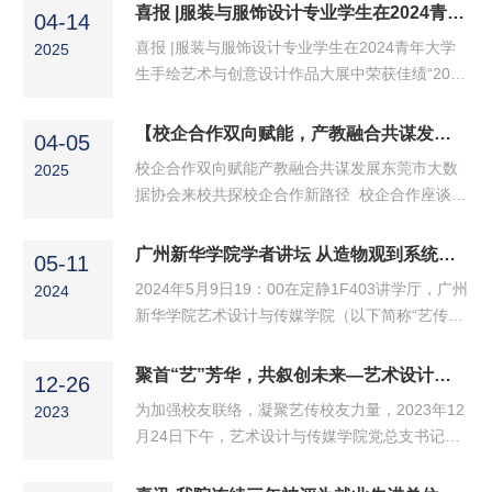
办新华学者讲坛，特邀广州大学新闻与传播学院
喜报 |服装与服饰设计专业学生在2024青年大学生手绘艺术与创意设计作品大展中荣获佳绩
04-14
刘雪梅教授开展《大数据与人工智能在新媒体内
喜报 |服装与服饰设计专业学生在2024青年大学
2025
容生产中的应用》专题讲座。刘教授系统剖析了
生手绘艺术与创意设计作品大展中荣获佳绩“2024
大数据与AI对新媒体内容生产全链路的重构逻
青年大学生手绘艺术与创意设计作品大展”旨在推
辑，为在场师生呈现了一场兼具学术深度与实践
广手绘在设计中的运用，提升手绘表现的艺术
【校企合作双向赋能，产教融合共谋发展】东莞市大数据协会来校共探校企合作新路径
价值的学术分享。 技术嵌入：新媒体内容生产的
04-05
性，激发师生关注手绘、关注技术发展、传承手
底层逻辑重...
校企合作双向赋能产教融合共谋发展东莞市大数
2025
绘技能及新技术表现形式在设计中的运用，为广
据协会来校共探校企合作新路径 校企合作座谈会
大在校大学生提供了交流、展示、学习的平台，
现场为响应国家深化产教融合、促进教育链与产
发掘手绘及创意设计人才，以展促学、以展代
业链有机衔接的号召，2025年4月2日下午，东莞
广州新华学院学者讲坛 从造物观到系统观 —— 广州美术学院艺术与科技专业建设探究与实践
练，激发大学生对手绘艺术、人工智能生成技术
05-11
市大数据协会秘书长田爱军率协会培训中心主任
的浓厚兴趣，增强创...
2024年5月9日19：00在定静1F403讲学厅，广州
2024
罗艳、协会外宣部主任刘国强、秘书处工作人员
新华学院艺术设计与传媒学院（以下简称“艺传
赖荣波，李秋琦，以及相关会员单位北京市盈科
院”）邀请到广州美术学院教授、硕士生导师雷鸣
（东莞）律师事务所律师高级合伙人、律师林旭
教授给艺传院学子们开展了关于“从造物观到系统
聚首“艺”芳华，共叙创未来—艺术设计与传媒学院走访校友张泽锋
君、广东中企云数字科技有限公司总经理谢展
12-26
观—广州美术学院艺术与科技专业建设探究与实
汉、东莞市隽妤贸易...
​为加强校友联络，凝聚艺传校友力量，2023年12
2023
践”的精彩讲座。吸引在校师生前来交流，气氛热
月24日下午，艺术设计与传媒学院党总支书记郑
烈。艺传院党总支书记郑培心、副书记李海峰、
培心、副书记李海峰、学工办相关老师一行走访
艺术设计学专业主任林钟才、陈捷云老师和学院
了潮州市裕德堂壶艺研究所，并于优秀校友张泽