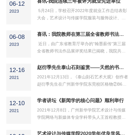
喜讯-我院连续三年被评为就业先进单位
其他嘉宾出席讲座。在讲座上雷鸣教授提出了“实
06-12
锋进行了座谈交流。图1学院老师们与张泽锋校友
验坊”项目，...
​ 5月24日，学校召开2022年度就业工作总结表彰
2023
亲切交流张泽锋校友是我院2014级校友，全国五
大会，艺术设计与传媒学院服装与服饰设计、网
一劳动奖章获得者、广东省五一劳动奖章获得
络与新媒体、艺术设计学三个专业同时获得学校
者、高级工艺美术师、潮州市工艺美术大师，同
2022年度就业工作先进单位，三个专业最终就业
喜讯：我院教师在第三届全省教师书法作品展中喜获佳绩
时担任裕德堂壶艺研究所副所长。他热情地向母
06-08
率分别为100%，99.22%和100%。经过全院师生
校老师介绍了裕德堂...
近日，由广东省教育厅举办的“翰墨薪传”第三届
2023
的共同努力，学院继2020年和2021年后再次获得
全省教师书法作品展评奖结果已揭晓，我院共有
就业先进单位，并在全校十个优秀就业单位占3
两项作品获奖，其中教师赵浩民的条幅作品《兰
个，取得就业新的突破。 就业先进单位领奖 就业
亭序》荣获毛笔组一等奖，吴鸿清的中堂作品
赵衍季先生泰山石刻鉴赏——天然的书法展览
先进单位锦旗 会上，我院杨贤春副院长就我院就
12-16
《孔子语“大道之行”（大篆）》荣获毛笔组二等
业工作经验进行分...
2021年12月13日，《泰山刻石艺术大观》创作者
2021
奖。 据悉，本次“翰墨薪传”第三届全省教师书法
赵衍季先生在广州新华学院东莞校区格物②B608
作品展旨在进一步引导广大教师学习贯彻习近平
为新华学子带来一场以“泰山刻石文化”为主题的
新时代中国特色社会主义思想，弘扬中华优秀传
学术盛宴。此次讲座由广州新华学院主办、广州
学者讲坛《新闻学的核心问题》顺利举行
统文化，调动全省广大教师书法学习热情，提高
12-10
新华学院艺术设计与传媒学院和广州新华学院科
书法水平，推...
​2021年12月8日，广州新华学院艺术设计与传媒
2021
研处承办。艺传院书法学赵浩民老师、汪兰婷老
学院网络与新媒体专业学科带头人王首程教授在
师、沈洁老师以及艺传院书法方向各年级学生聆
东莞校区定静2A201为新华学子带来了一场以“新
听了此次讲座。讲座现场座无虚座讲座开始前，
闻学的核心问题”为主题的学术讲座，讲座时间为
艺术设计与传媒学院2020学年优良学风班初评公示
赵衍季先生向同学们提问是否去过泰山以及对中