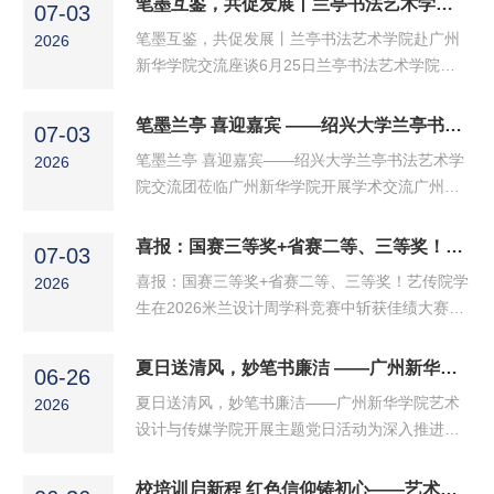
笔墨互鉴，共促发展丨兰亭书法艺术学院赴广州新华学院交流座谈
化促进会主办，聚焦文化艺术设计的创新实践，
07-03
年之际，6月26日上午，“书写人生新长征，兰亭
是国内设计领域颇...
笔墨互鉴，共促发展丨兰亭书法艺术学院赴广州
2026
扇舞中国风 —— 纪念长征胜利 90 周年主题书法
新华学院交流座谈6月25日兰亭书法艺术学院党
联展”开幕式在广州新华学院隆重举行。 开幕式由
委书记孙仕龙、教育部中华优秀传统文化传承基
书法学专业教师赵浩民主持。本次展览由教育部
地（书法）副主任陈文龙、教育部中华优秀传统
笔墨兰亭 喜迎嘉宾 ——绍兴大学兰亭书法艺术学院交流团莅临广州新华学院开展学术交流
中华优秀传统文化传承基地（书法）、高等教育
07-03
文化传承基地（书法）成员章世焘，兰亭书法艺
书法美育...
笔墨兰亭 喜迎嘉宾——绍兴大学兰亭书法艺术学
2026
术学院办公室主任张静新，一行赴广州新华学院
院交流团莅临广州新华学院开展学术交流广州新
艺术设计与传媒学院交流座谈。座谈会在广州新
华学院讯 2026年6月25日下午，绍兴大学兰亭
华学院格物楼2-302会议室举行，广州新华学院校
书法艺术学院交流团莅临广州新华学院开展学术
喜报：国赛三等奖+省赛二等、三等奖！艺传院学生在2026米兰设计周学科竞赛中斩获佳绩
长、党委副书记王庭槐、艺术设计与传媒学院执
07-03
交流。本次活动以“共探翰墨之美，同叙文化情
行院长杨贤春、艺术...
喜报：国赛三等奖+省赛二等、三等奖！艺传院学
2026
谊”为主题。广州新华学院艺术设计与传媒学院党
生在2026米兰设计周学科竞赛中斩获佳绩大赛简
委书记郑培心、党委副书记余醒雅出席，书法学
介米兰设计周-中国高校设计学科师生优秀作品展
专业教师及师生代表参加，讲座由书法学专业教
（Milan Design Week China Collegiate Design
夏日送清风，妙笔书廉洁 ——广州新华学院艺术设计与传媒学院开展主题党日活动
师李庙华主持。一、专题讲座聚焦碑帖融合创作
06-26
Competition & Exhibition）是由中国教育国际交
实践绍兴大学兰亭...
夏日送清风，妙笔书廉洁——广州新华学院艺术
2026
流协会、中国高等教育学会于2016至2019年期间
设计与传媒学院开展主题党日活动为深入推进支
联合发起的中国高校设计创新实践大赛暨米兰作
部党风廉政建设，常态化开展清廉文化教育，丰
品展系列活动。赛事旨在呈现新时代背景下我国
富支部党员精神文化生活，2026年6月17日下
校培训启新程 红色信仰铸初心——艺术设计与传媒学院举行2026年上半年入党积极分子培训班开班仪式
设计学科的教学水平与成果，为全国艺术学科师