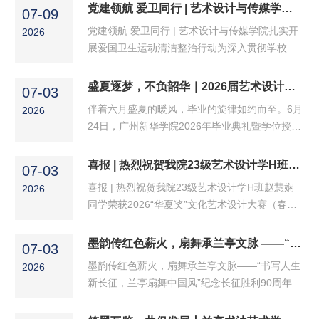
校与考生、家长、社会沟通的桥梁，帮助2026年
党建领航 爱卫同行 | 艺术设计与传媒学院扎实开展爱国卫生运动清洁整治行动
07-09
夏季高考考生与家长沉浸式体验校园、精准了解
党建领航 爱卫同行 | 艺术设计与传媒学院扎实开
2026
各学院专业建设情况，科学填报志愿，学校于6月
展爱国卫生运动清洁整治行动为深入贯彻学校党
26日至7月3日举办2026年校园开放周活动。艺术
委关于爱国卫生运动的部署要求，艺术设计与传
设计与传媒学院积极响应学校工作部署，精心组
媒学院于7月5日开展"党建领航 爱卫同行"专项活
盛夏逐梦，不负韶华｜2026届艺术设计与传媒学院学位授予仪式圆满结束
织、周密安排，圆满完成了开放周期间的各项接
07-03
动。在学院党委的精心组织下，党委书记郑培
待与咨询工作，以实际...
伴着六月盛夏的暖风，毕业的旋律如约而至。6月
2026
心、副书记余醒雅带领全体辅导员及平鸽志愿服
24日，广州新华学院2026年毕业典礼暨学位授予
务队，对教学区和宿舍区开展了全面深入的清洁
仪式隆重启幕。艺术设计与传媒学院（以下简
整治行动。（艺术设计与传媒学院全体党员师生
称“我院”）毕业生、教职工、学生家长齐聚恢弘
喜报 | 热烈祝贺我院23级艺术设计学H班赵慧娴同学荣获2026“华夏奖”文化艺术设计大赛（春季）银奖！
合照）在宿舍区，师生党员分两组同步开展工
07-03
礼堂，在庄重温暖的氛围里，共同见证2026届学
作。由郑培心书记带队...
喜报 | 热烈祝贺我院23级艺术设计学H班赵慧娴
2026
子的毕业高光时刻。翠绿色主背景衬着校徽与校
同学荣获2026“华夏奖”文化艺术设计大赛（春
训，满台鲜花环绕，台下是统一身着学士服、头
季）银奖！近日，2026“华夏奖”文化艺术设计大
戴学士帽的青年，台上师长身着学位礼服端坐，
赛（春季）获奖名单正式公布，我校23艺术设计
墨韵传红色薪火，扇舞承兰亭文脉 ——“书写人生新长征，兰亭扇舞中国风”纪念长征胜利90周年主题书法联展在广州新华学院拉开序幕
相机快门声、期待的交谈声交织，毕业盛会正式
07-03
学H班赵慧娴同学凭借作品《麻涌金蕉品牌形象
拉开帷幕。本次仪式...
墨韵传红色薪火，扇舞承兰亭文脉——“书写人生
2026
设计》，在视觉传达类赛事中脱颖而出，斩获银
新长征，兰亭扇舞中国风”纪念长征胜利90周年主
奖！图为学生比赛获得银奖获奖证书图为指导老
题书法联展在广州新华学院拉开序幕墨韵传红色
师获奖证书“华夏奖”文化艺术设计大赛由华夏文
薪火，扇舞承兰亭文脉。时值纪念长征胜利90周