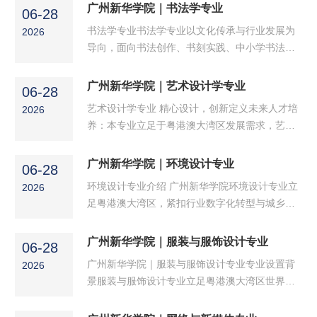
场控运营、口语转化能力社交语言应用方向——
广州新华学院｜书法学专业
06-28
公关宣传、政务传播、社交沟通数字内容生产方
书法学专业书法学专业以文化传承与行业发展为
2026
向——策、采、编、播、运文化体育传播方向
导向，面向书法创作、书刻实践、中小学书法教
——赛事解说、文旅演艺、在地传播实训条件专
育及文化推广等领域，服务社会美育事业。专业
业建有新媒体数字虚拟演播厅、网络直播实训室
坚持OBE成果导向与数智教学融合，培养系统掌
广州新华学院｜艺术设计学专业
出镜主播实训室、音视频直播实训室以及跨平台
06-28
握书法史论、五体书设计、书刻艺术、图形设
融合演播室等，为专...
艺术设计学专业 精心设计，创新定义未来人才培
2026
计、教学法等知识与技能的高素质应用型人才。
养：本专业立足于粤港澳大湾区发展需求，艺术
专业师资力量雄厚，聘请多位高校资深教授及著
设计学专业致力于培养具有创新思维和实践能
名书法家担任专兼职教师。建有先进的书法实训
力，团队协作意识和可持续发展理念，高素质应
广州新华学院｜环境设计专业
室，教学条件完善。已在省内签署7所教学实践基
06-28
用型人才。强调理论与实践相结合，通过多元化
地，涵盖工艺美术实践...
环境设计专业介绍 广州新华学院环境设计专业立
2026
的课程设置和丰富的实践项目，培养学生掌握相
足粤港澳大湾区，紧扣行业数字化转型与城乡高
应的设计思维以及自主创新的能力。教学模式：
质量发展需求，致力于培养德智体美劳全面发
艺术设计学专业采用创新人才培养模式，结合
展，具备扎实艺术理论基础、数智化设计思维及
广州新华学院｜服装与服饰设计专业
OBE成果导向教育，需求导向教育。采用小班教
06-28
全流程项目实战能力的高素质应用型人才。本专
学制，“理论与实践”相...
广州新华学院｜服装与服饰设计专业专业设置背
2026
业以“空间设计与人文关怀”为核心，构建了涵盖
景服装与服饰设计专业立足粤港澳大湾区世界级
室内设计、智慧景观、数字展示等方向的递进式
纺织服装产业集群区位优势，紧扣区域时尚产业
课程体系，并深度融合人工智能辅助设计、参数
数字化、国潮化、绿色化转型升级趋势，针对行