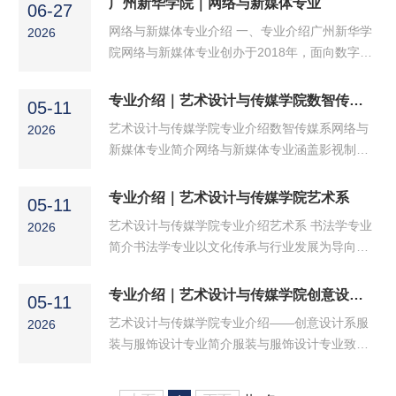
广州新华学院｜网络与新媒体专业
化设计等前沿技术。依托“双师型”教学团队与校
06-27
业兼具创意、工艺、智能设计、品牌运营的复合
企协同育人机制...
网络与新媒体专业介绍 一、专业介绍广州新华学
2026
型本科人才的现实缺口设立，开设服装设计、服
院网络与新媒体专业创办于2018年，面向数字中
装工程、服装买手三大培养方向，兼顾产业人才
国建设、粤港澳大湾区发展和媒体融合转型需
供给与岭南非遗服饰文化传承；专业全面对接湾
求，致力于培养具有家国情怀、国际视野、创新
专业介绍｜艺术设计与传媒学院数智传媒系
区快时尚成衣智造、高端原创服饰定制、数字时
05-11
意识和智能传播能力的高素质应用型传媒人才。
尚电商、配饰零售、...
艺术设计与传媒学院专业介绍数智传媒系网络与
2026
专业坚持“文理融合、艺技结合、产教协同、面向
新媒体专业简介网络与新媒体专业涵盖影视制
未来”的建设理念，融合新闻传播、数字媒体、影
作、新媒体策划运营、智能媒体三大方向，专业
视艺术、人工智能与人文社科等多学科内容，构
融合文理、艺术与技术、传统媒体与新媒体，开
专业介绍｜艺术设计与传媒学院艺术系
建以全媒体传播能力为核心、以实践创新能力为
05-11
设新媒体运营、视频创作、网络直播、人工智能
特色的人才培养体...
艺术设计与传媒学院专业介绍艺术系 书法学专业
2026
等前沿课程，致力于培养具备全媒体传播能力与
简介书法学专业以文化传承与行业发展为导向，
人工智能素养的应用型人才。专业建有智能创意
面向书法创作、书刻实践、中小学书法教育及文
媒体实验室、XR扩展现实演播实验室、虚拟仿真
化推广等领域，服务社会美育事业。专业坚持
专业介绍｜艺术设计与传媒学院创意设计系
网络直播实验室、舆情大数据分析实验室、数字
05-11
OBE成果导向与数智教学融合，培养系统掌握书
创意媒体实验室、融媒...
艺术设计与传媒学院专业介绍——创意设计系服
2026
法史论、五体书设计、书刻艺术、图形设计、教
装与服饰设计专业简介服装与服饰设计专业致力
学法等知识与技能的高素质应用型人才。专业师
于培养具备扎实专业知识、创新思维和国际视野
资力量雄厚，聘请多位高校资深教授及著名书法
的高素质应用型人才。服装与服饰设计专业下设
家担任专兼职教师。建有先进的书法实训室，教